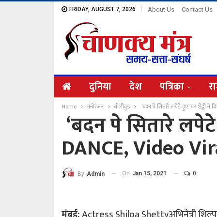
FRIDAY, AUGUST 7, 2026
About Us
Contact Us
दुनिया
देश
पत्रिका
रा
Home
मनोरंजन
बॉलीवुड
‘बदन पे सितारे लपेटे हुए’ पर शेट्ठी 
‘बदन पे सितारे लपेटे 
DANCE, Video Vir
On
Jan 15, 2021
0
By
Admin
मुंबई:
Actress Shilpa Shettyअभिनेत्री शिल्पा 