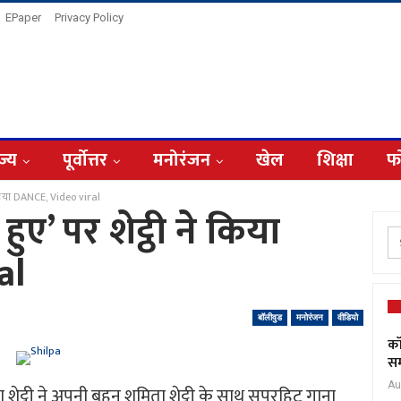
EPaper
Privacy Policy
ज्य
पूर्वोत्तर
मनोरंजन
खेल
शिक्षा
फ
ने किया DANCE, Video viral
हुए’ पर शेट्ठी ने किया
al
बॉलीवुड
मनोरंजन
वीडियो
कॉ
सम
Au
शेट्टी ने अपनी बहन शमिता शेट्टी के साथ सुपरहिट गाना