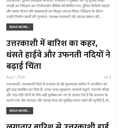
उत्तरकाशी। पुलिस अधीक्षक कमलेश उपाध्याय ने शुक्रवार को न्यू पुलिस लाइन
लदाड़ी का निरीक्षण कर निर्माणाधीन वीडियो कॉन्फ्रेंसिंग रूम, पुलिस फैमिली क्वार्टर
और फायर स्टेशन की व्यवस्थाओं का विस्तृत जायजा लिया। निरीक्षण के दौरान
उन्होंने निर्माण कार्यों की गुणवत्ता, उपलब्ध संसाधनों और आपदा प्रबंधन की…
READ MORE...
उत्तरकाशी में बारिश का कहर,
धंसते हाईवे और उफनती नदियों ने
बढ़ाई चिंता
Aug 7, 2026
0
उत्तरकाशी। उत्तरकाशी जिले में लगातार हो रही मूसलाधार बारिश ने जनजीवन को
बुरी तरह प्रभावित कर दिया है। जगह-जगह भूस्खलन, दरकती चट्टानें, उफनती नदियां
और गाड़-गदेरे लोगों के लिए बड़ी मुसीबत बन गए हैं। हालात ऐसे हैं कि प्रशासन के
सामने एक ओर चारधाम और कांवड़ यात्रा को सुरक्षित बनाए रखने की चुनौती है, तो…
READ MORE...
लगातार बारिश से उत्तरकाशी हाई