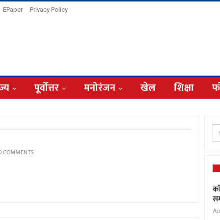
EPaper
Privacy Policy
ज्य
पूर्वोत्तर
मनोरंजन
खेल
शिक्षा
फ
0 COMMENTS
कॉ
सम
Au