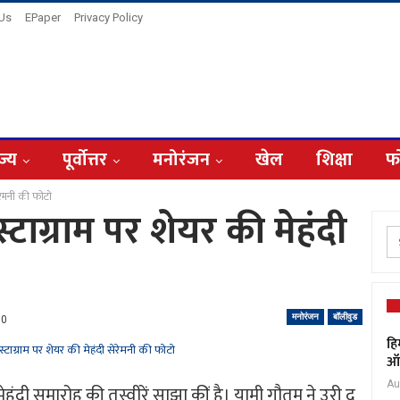
 Us
EPaper
Privacy Policy
ज्य
पूर्वोत्तर
मनोरंजन
खेल
शिक्षा
फ
रेमनी की फोटो
टाग्राम पर शेयर की मेहंदी
मनोरंजन
बॉलीवुड
0
हि
ऑक
Au
मेहंदी समारोह की तस्वीरें साझा कीं है। यामी गौतम ने उरी द