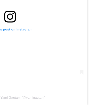
is post on Instagram
y Yami Gautam (@yamigautam)