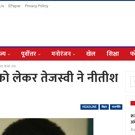
 Us
EPaper
Privacy Policy
ज्य
पूर्वोत्तर
मनोरंजन
खेल
शिक्षा
फ
श पर कसा तंज
को लेकर तेजस्वी ने नीतीश
HEADLINE
बिहार
राजनीति
रू
अम
Au