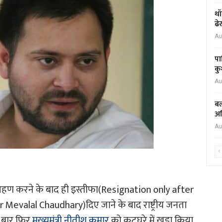
थॉ
ढे
Au
पा
कु
Au
बल
अध
Au
 ग्रहण करने के बाद ही इस्तीफा(Resignation only after
evalal Chaudhary)दिए जाने के बाद राष्ट्रीय जनता
 बार फिर
मुख्यमंत्री नीतीश कुमार
को कटघरे में खड़ा किया