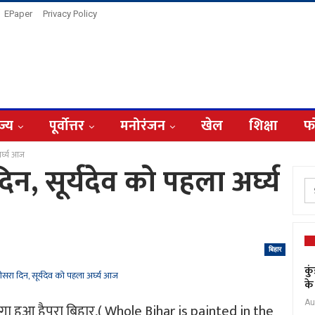
EPaper
Privacy Policy
ज्य
पूर्वोत्तर
मनोरंजन
खेल
शिक्षा
फ
र्घ्य आज
, सूर्यदेव को पहला अर्घ्य
बिहार
कु
के
Au
रंगा हुआ हैपूरा बिहार,( Whole Bihar is painted in the