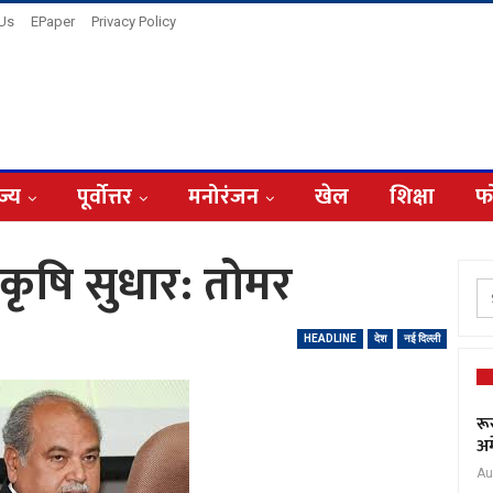
 Us
EPaper
Privacy Policy
ज्य
पूर्वोत्तर
मनोरंजन
खेल
शिक्षा
फ
कृषि सुधार: तोमर
HEADLINE
देश
नई दिल्ली
रू
अम
Au