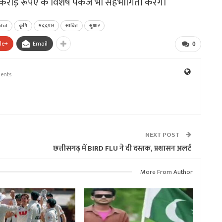
हजार करोड़ रूपए के विशेष पैकेज भी सहभागिता करेंगे।
pful
कृषि
मददगार
साबित
सुधार
le+
Email
0
ents
NEXT POST
छत्तीसगढ़ में BIRD FLU ने दी दस्तक, प्रशासन अलर्ट
More From Author