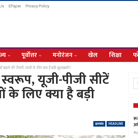
 Us
EPaper
Privacy Policy
ज्य
पूर्वोत्तर
मनोरंजन
खेल
शिक्षा
फ
ें बढ़ाने की तैयारी, छात्रों के लिए क्या है बड़ी खुशखबरी?
स्वरूप, यूजी-पीजी सीटें
ों के लिए क्या है बड़ी
रू
अम
झारखंड
HEADLINE
Au