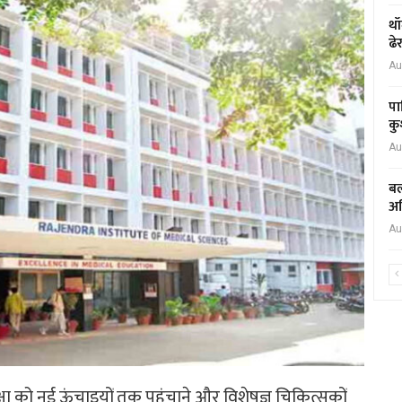
थॉ
ढे
Au
पा
कु
Au
बल
अध
Au
क्षा को नई ऊंचाइयों तक पहुंचाने और विशेषज्ञ चिकित्सकों