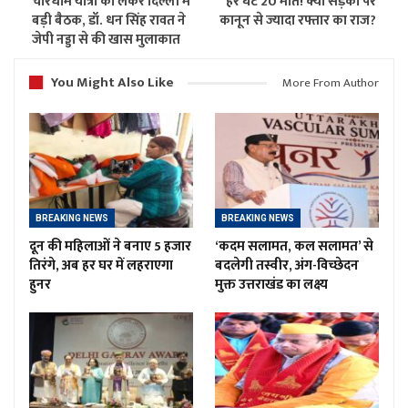
चारधाम यात्रा को लेकर दिल्ली में
हर घंटे 20 मौतें! क्या सड़कों पर
बड़ी बैठक, डॉ. धन सिंह रावत ने
कानून से ज्यादा रफ्तार का राज?
जेपी नड्डा से की खास मुलाकात
You Might Also Like
More From Author
BREAKING NEWS
BREAKING NEWS
दून की महिलाओं ने बनाए 5 हजार
‘कदम सलामत, कल सलामत’ से
तिरंगे, अब हर घर में लहराएगा
बदलेगी तस्वीर, अंग-विच्छेदन
हुनर
मुक्त उत्तराखंड का लक्ष्य