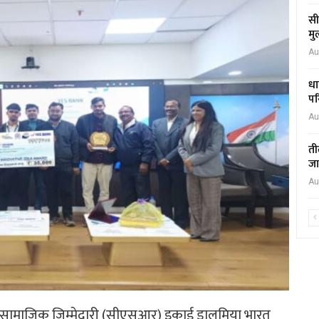
सी
मु
Au
धा
पर
Au
ती
जा
Au
ट सामाजिक जिम्मेदारी (सीएसआर) इकाई डालमिया भारत