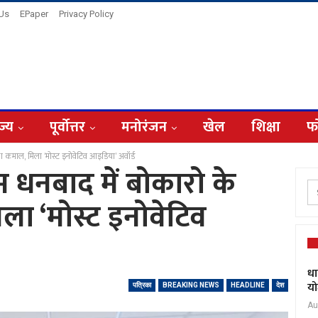
 Us
EPaper
Privacy Policy
ज्य
पूर्वोत्तर
मनोरंजन
खेल
शिक्षा
फ
माल, मिला ‘मोस्ट इनोवेटिव आइडिया’ अवॉर्ड
बाद में बोकारो के
ला ‘मोस्ट इनोवेटिव
धा
यो
पत्रिका
BREAKING NEWS
HEADLINE
देश
Au