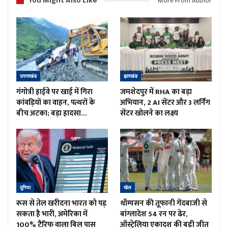
You Might Also Like
More From Author
उत्तराखंड
झारखंड
गंगोत्री हाईवे पर खाई में गिरा
जमशेदपुर में RHA का बड़ा
कांवड़ियों का वाहन, पत्थरों के
अभियान, 2 AI सेंटर और 3 लर्निंग
बीच अटका; बड़ा हादसा…
सेंटर खोलने का लक्ष्य
दुनिया
खेल
रूस से तेल खरीदना भारत को पड़
थॉम्पसन की तूफानी गेंदबाजी से
सकता है भारी, अमेरिका में
बांग्लादेश 54 रन पर ढेर,
100% टैरिफ वाला बिल पास
ऑस्ट्रेलिया एकादश की बड़ी जीत