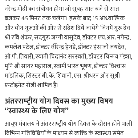
नरेन्‍द्र मोदी का संबोधन होगा जो सुबह सात बजे से सात
बजकर 45 मिनट तक चलेगा। इसके बाद 15 आध्‍यात्मिक
और योग गुरूओं की ओर से संदेश दिये जायेंगे जिनमें गुरू देव
श्री रवि शंकर, सदगुरू जग्‍गी वासुदेव, डॉक्‍टर एच.आर. नगेन्‍द्र,
कमलेश पटेल, डॉक्‍टर वीरेन्‍द्र हेगडे, डॉक्‍टर हंसाजी जयदेव,
ओ.पी. तिवारी, स्‍वामी चिदानंद सरस्‍वती, डॉक्‍टर चिन्‍मय पंड्या,
मुनि‍ श्री सागर महाराज, स्‍वामी भारत भूषण, डॉक्‍टर विश्‍वास
मांडलिक, सिस्‍टर बी. के. शिवानी, एस. श्रीधरन और सुश्री
एन्‍टोइनेट रोजी शामिल हैं।
अंतरराष्‍ट्रीय योग दिवस का मुख्‍य विषय
“स्‍वास्‍थ्‍य के लिए योग”
आयुष मंत्रालय ने अंतरराष्‍ट्रीय योग दिवस के दौरान होने वाली
विभिन्‍न गतिविधियों के माध्‍यम से व्‍यक्ति के स्‍वास्‍थ्‍य समेत