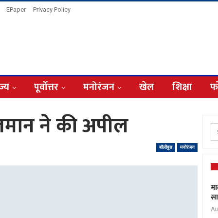
EPaper
Privacy Policy
ज्य
पूर्वोत्तर
मनोरंजन
खेल
शिक्षा
फ
सलमान ने की अपील
बॉलीवुड
मनोरंजन
मा
सा
Au