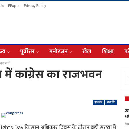
 Us
EPaper
Privacy Policy
ज्य
पूर्वोत्तर
मनोरंजन
खेल
शिक्षा
फ
भवन मार्च
ध में कांग्रेस का राजभवन
झारखंड
राजनीति
रू
अम
Au
hts Day किसान अधिकार दिवस के दौरान बड़ी संख्या में