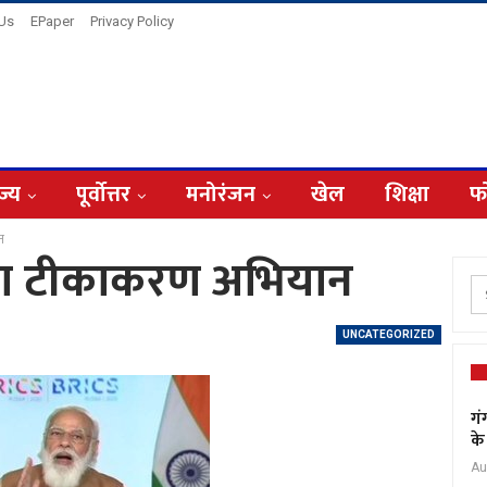
 Us
EPaper
Privacy Policy
ज्य
पूर्वोत्तर
मनोरंजन
खेल
शिक्षा
फ
ान
 होगा टीकाकरण अभियान
UNCATEGORIZED
गं
के
Au