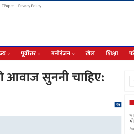
EPaper
Privacy Policy
ज्य
पूर्वोत्तर
मनोरंजन
खेल
शिक्षा
फ
ी आवाज सुननी चाहिए:
देश
धा
यो
Au