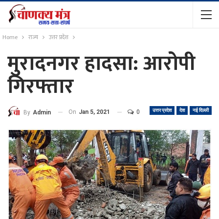
Home
राज्य
उत्तर प्रदेश
मुरादनगर हादसा: आरोपी
गिरफ्तार
उत्तर प्रदेश
देश
नई दिल्ली
On
Jan 5, 2021
0
By
Admin