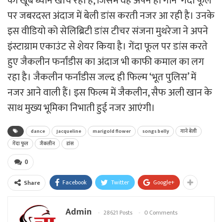
का खूब ध्यान खींच रहा है, जिसमें वह अपने ही गाने ‘गेंदा फूल’
पर जबरदस्त अंदाज में बेली डांस करती नजर आ रही है। उनके
इस वीडियो को सेलिब्रिटी डांस टीचर संजना मुथरेजा ने अपने
इंस्टाग्राम एकाउंट से शेयर किया है। गेंदा फूल पर डांस करते
हुए जैकलीन फर्नांडीस का अंदाज भी काफी कमाल का लग
रहा है। जैकलीन फर्नांडीस जल्द ही फिल्म ‘भूत पुलिस’ में
नजर आने वाली हैं। इस फिल्म में जैकलीन, सैफ अली खान के
साथ मुख्य भूमिका निभाती हुई नजर आएंगी।
dance
Jacqueline
marigold flower
songs belly
गाने बेली
गेंदा फूल
जैकलीन
डांस
0
Facebook
Twitter
Google+
Share
Admin
28621 Posts
0 Comments