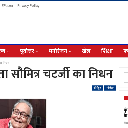
EPaper
Privacy Policy
ज्य
पूर्वोत्तर
मनोरंजन
खेल
शिक्षा
फ
 का निधन
ा सौमित्र चटर्जी का निधन
बॉलीवुड
मनोरंजन
कु
के
Au