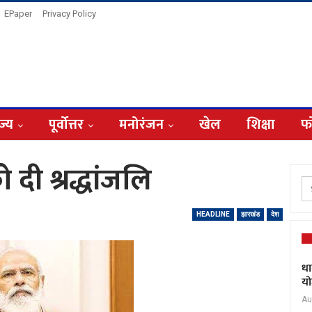
EPaper
Privacy Policy
ज्य
पूर्वोत्तर
मनोरंजन
खेल
शिक्षा
फ
 दी श्रद्धांजलि
HEADLINE
झारखंड
देश
धा
यो
Au