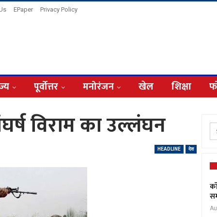
 Us
EPaper
Privacy Policy
ज्य
पूर्वोत्तर
मनोरंजन
खेल
शिक्षा
फ
ंघर्ष विराम का उल्लंघन
HEADLINE
देश
कॉ
सम
Au