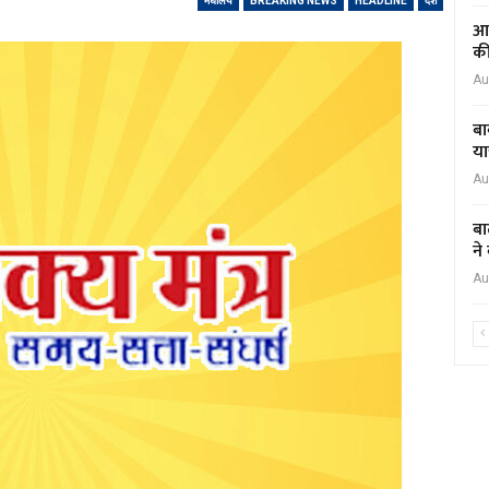
मेघालय
BREAKING NEWS
HEADLINE
देश
आद
की
Au
बा
या
Au
बा
ने
Au