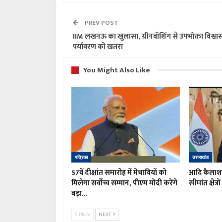
PREV POST
IIM लखनऊ का खुलासा, ग्रीनवॉशिंग से उपभोक्ता विश्व
पर्यावरण को खतरा
You Might Also Like
पत्रिका
उत्तराखंड
57वें दीक्षांत समारोह में मेधावियों को
आदि कैलाश य
मिलेगा सर्वोच्च सम्मान, पीएम मोदी करेंगे
सीमांत क्षेत्
बड़ा…
PREV
NEXT