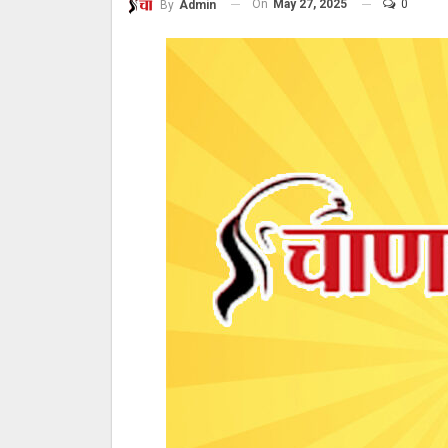
On
May 27, 2025
0
By
Admin