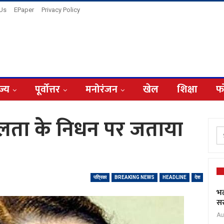
 Us
EPaper
Privacy Policy
ज्य
पूर्वोत्तर
मनोरंजन
खेल
शिक्षा
फ
 लता के निधन पर जताया
पत्रिका
BREAKING NEWS
HEADLINE
देश
भर
सर
Au