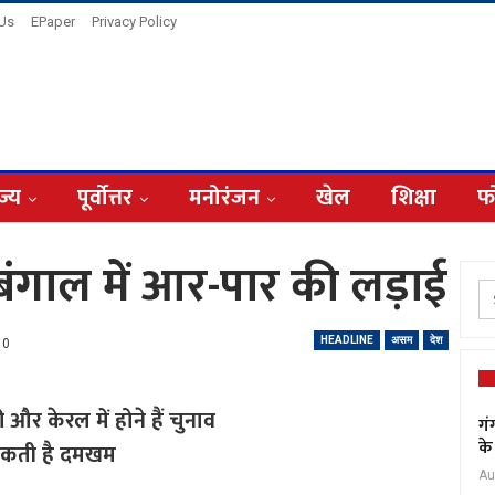
 Us
EPaper
Privacy Policy
ज्य
पूर्वोत्तर
मनोरंजन
खेल
शिक्षा
फ
व, बंगाल में आर-पार की लड़ाई
HEADLINE
असम
देश
0
 और केरल में होने हैं चुनाव
गं
के
खा सकती है दमखम
Au