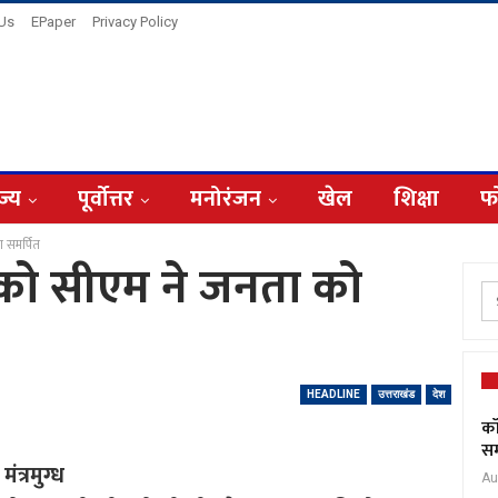
 Us
EPaper
Privacy Policy
ज्य
पूर्वोत्तर
मनोरंजन
खेल
शिक्षा
फ
 समर्पित
 को सीएम ने जनता को
HEADLINE
उत्तराखंड
देश
कॉ
सम
त्रमुग्ध
Au