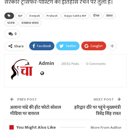
सरकार ट्रांसफर-पोंस्टिग का इतिहास रचने पर तुली है।
BJP
Deepak
Prakash
Rajya Sabha MP
दीपक
प्रकाश
भाजपा
राज्यसभा सांसद
0
Facebook
Twitter
Google+
Share
Admin
28592 Posts
0 Comments
PREV POST
NEXT POST
अलाना पांडे की हॉट फोटो सोशल
हरिद्वार दौरे पर पहुंचे मुख्यमंत्री
मीडिया पर वायरल
त्रिवेंद्र सिंह रावत
You Might Also Like
More From Author