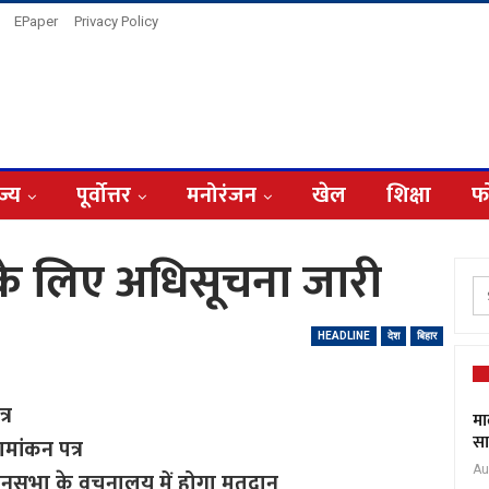
EPaper
Privacy Policy
ज्य
पूर्वोत्तर
मनोरंजन
खेल
शिक्षा
फ
के लिए अधिसूचना जारी
HEADLINE
देश
बिहार
्र
मा
सा
ामांकन पत्र
Au
ानसभा के वचनालय में होगा मतदान