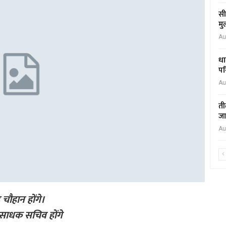
सी
मु
Au
धा
पर
Au
ती
जा
Au
 चौहान होंगे।
-साधक सचिव होंगे