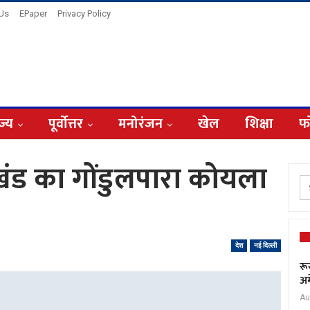
 Us
EPaper
Privacy Policy
ज्य
पूर्वोत्तर
मनोरंजन
खेल
शिक्षा
फ
ंड का गोंडुलपारा कोयला
देश
नई दिल्ली
रू
अम
Au