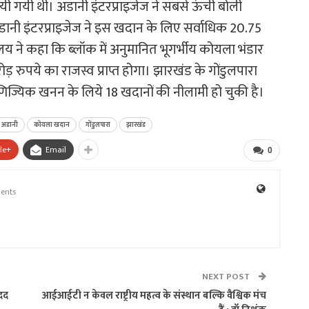
यी थी। अडानी इंटरप्राइजेज ने सबसे ऊंची बोली
ी इंटरप्राइजेज ने इस खदान के लिए सर्वाधिक 20.75
रालय ने कहा कि ब्लॉक में अनुमानित भूगर्भीय कोयला भंडार
ड़ रुपये का राजस्व प्राप्त होगा। झारखंड के गोंडुलपारा
्यिक खनन के लिये 18 खदानों की नीलामी हो चुकी है।
अडानी
कोयला खदान
गोंडुलपारा
झारखंड
le+
Email
0
ents
NEXT POST
दद
आईआईटी न केवल राष्ट्रीय महत्व के संस्थान बल्कि वैश्विक मंच