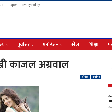
 Us
EPaper
Privacy Policy
ज्य
पूर्वोत्तर
मनोरंजन
खेल
शिक्षा
फ
दिखी काजल अग्रवाल
बॉलीवुड
मनोरंजन
रू
अम
Au