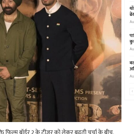
थॉ
ढे
Au
पा
कु
Au
बल
अध
Au
क्ति फिल्म बॉर्डर 2 के टीज़र को लेकर बढ़ती चर्चा के बीच,