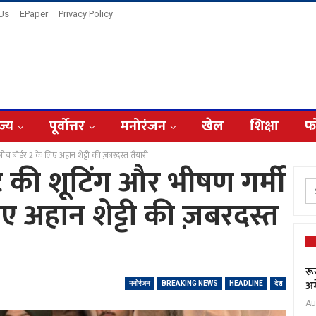
 Us
EPaper
Privacy Policy
ज्य
पूर्वोत्तर
मनोरंजन
खेल
शिक्षा
फ
े बीच बॉर्डर 2 के लिए अहान शेट्टी की ज़बरदस्त तैयारी
घंटे की शूटिंग और भीषण गर्मी
िए अहान शेट्टी की ज़बरदस्त
रू
अम
मनोरंजन
BREAKING NEWS
HEADLINE
देश
Au