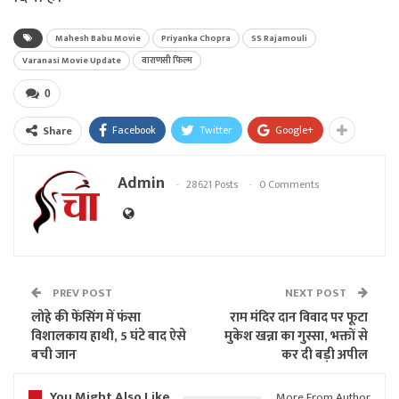
Mahesh Babu Movie
Priyanka Chopra
SS Rajamouli
Varanasi Movie Update
वाराणसी फिल्म
0
Facebook
Twitter
Google+
Share
Admin
28621 Posts
0 Comments
PREV POST
NEXT POST
लोहे की फेंसिंग में फंसा
राम मंदिर दान विवाद पर फूटा
विशालकाय हाथी, 5 घंटे बाद ऐसे
मुकेश खन्ना का गुस्सा, भक्तों से
बची जान
कर दी बड़ी अपील
You Might Also Like
More From Author