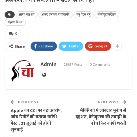
असफलता को सफलता में बदल सकती है।
आनंद एल राय
आनंद एल राय बायोग्राफी
तनु वेड्स मनु
बॉलीवुड निर्देशक
रांझणा फिल्म
0
Facebook
Twitter
Google+
Share
Admin
28637 Posts
0 Comments
PREV POST
NEXT POST
Apple का CCI पर बड़ा आरोप,
मैक्सिको में जोरदार भूकंप से
जांच रिपोर्ट को बताया ‘कॉपी-
दहशत, वेनेजुएला की तबाही के
पेस्ट’, 21 जुलाई को होगी
बीच फिर कांपी धरती
सुनवाई