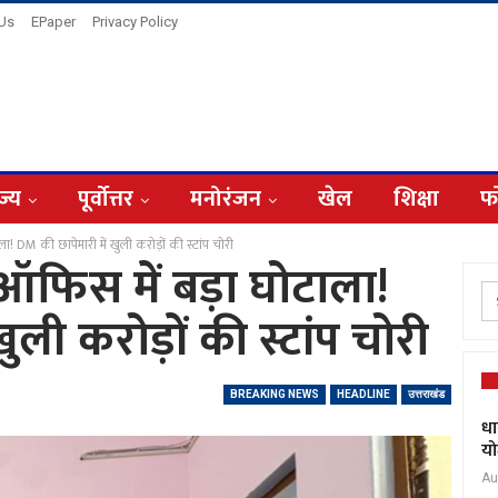
 Us
EPaper
Privacy Policy
ज्य
पूर्वोत्तर
मनोरंजन
खेल
शिक्षा
फ
ा! DM की छापेमारी में खुली करोड़ों की स्टांप चोरी
ऑफिस में बड़ा घोटाला!
ुली करोड़ों की स्टांप चोरी
BREAKING NEWS
HEADLINE
उत्तराखंड
धा
यो
Au