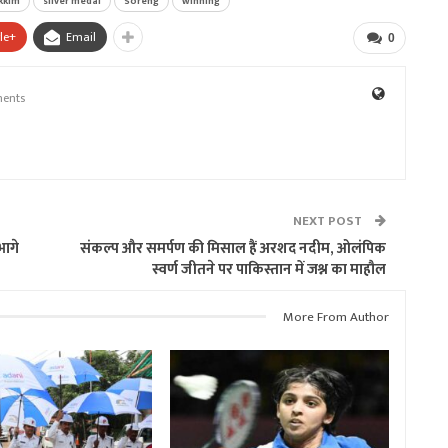
kkim
silver medal
Soreng
winning
le+
Email
0
ents
NEXT POST
भागे
संकल्प और समर्पण की मिसाल हैं अरशद नदीम, ओलंपिक
स्वर्ण जीतने पर पाकिस्तान में जश्न का माहौल
More From Author