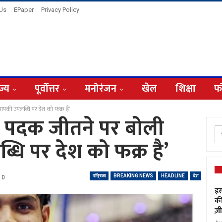
 Us
EPaper
Privacy Policy
ज्य
पूर्वोत्तर
मनोरंजन
खेल
शिक्षा
फ
‘आपकी उपलब्धि पर देश को फक्र है’
त पदक जीतने पर बोली
्धि पर देश को फक्र है’
पत्रिका
BREAKING NEWS
HEADLINE
देश
0
इस
की
ज़