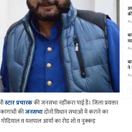
आद
की
Au
बा
या
Au
बा
ने
Au
भी
स्टार प्रचारक
की जनसभा नहींकरा पाई है। जिला प्रवक्ता
यंकागांधी की
जनसभा
दोनों विधान सभाओं में कराने का
 गोदियाल व यशपाल आर्या का रोड शो व नुक्कड़