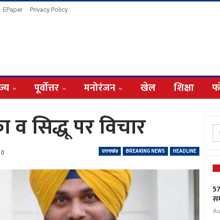
EPaper
Privacy Policy
ज्य
पूर्वोत्तर
मनोरंजन
खेल
शिक्षा
फ
ंका व सिद्धू पर विचार
उत्तराखंड
BREAKING NEWS
HEADLINE
0
57
सम
Au