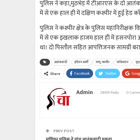
पुलिस ने कहा,मुठभेड़ में टीआरएस के दो आतंकव
में से एक हाल ही में दक्षिण कश्मीर में हुई हेड क
पुलिस ने कश्मीर क्षेत्र के पुलिस महानिरीक्षक
में से एक इखलाक हाजम हाल ही में हसनपोरा अनं
था। दो पिस्तौल सहित आपत्तिजनक सामग्री बरा
आतंकवादी
इंडियन आर्मी
जम्मू-कश्मीर
पाकिस्तान
सुर
Facebook
Twitter
Goog
Share
Admin
28619 Posts
0 Comm
PREV POST
मणिपुर पुलिस ने पांच आतंकवादी पकड़ा