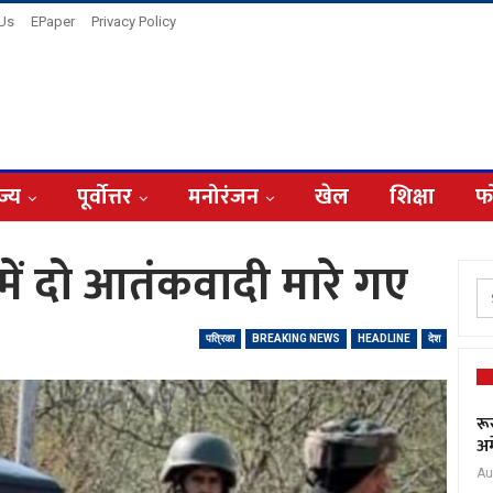
 Us
EPaper
Privacy Policy
ज्य
पूर्वोत्तर
मनोरंजन
खेल
शिक्षा
फ
 में दो आतंकवादी मारे गए
पत्रिका
BREAKING NEWS
HEADLINE
देश
रू
अम
Au