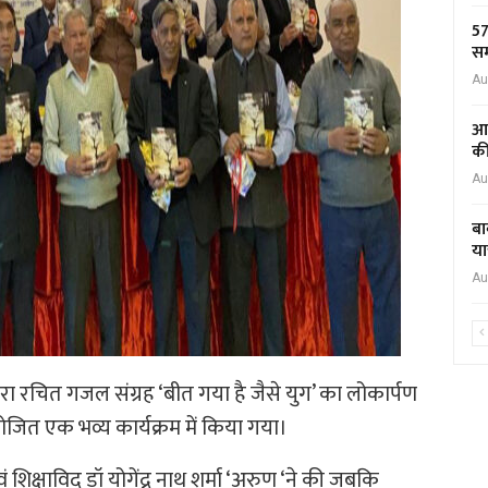
57
सम
Au
आद
की
Au
बा
या
Au
द्वारा रचित गजल संग्रह ‘बीत गया है जैसे युग’ का लोकार्पण
ोजित एक भव्य कार्यक्रम में किया गया।
ं शिक्षाविद डॉ योगेंद्र नाथ शर्मा ‘अरुण ‘ने की जबकि