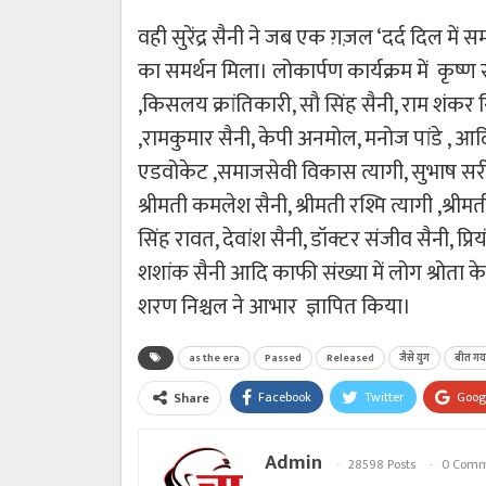
वही सुरेंद्र सैनी ने जब एक ग़ज़ल ‘दर्द दिल में समा क
का समर्थन मिला। लोकार्पण कार्यक्रम में कृष्ण 
,किसलय क्रांतिकारी, सौ सिंह सैनी, राम शंकर
,रामकुमार सैनी, केपी अनमोल, मनोज पांडे , आदि
एडवोकेट ,समाजसेवी विकास त्यागी, सुभाष सरीन,
श्रीमती कमलेश सैनी, श्रीमती रश्मि त्यागी ,श्री
सिंह रावत, देवांश सैनी, डॉक्टर संजीव सैनी, प्रि
शशांक सैनी आदि काफी संख्या में लोग श्रोता के र
शरण निश्चल ने आभार ज्ञापित किया।
as the era
Passed
Released
जैसे युग
बीत गय
Facebook
Twitter
Goog
Share
Admin
28598 Posts
0 Comm