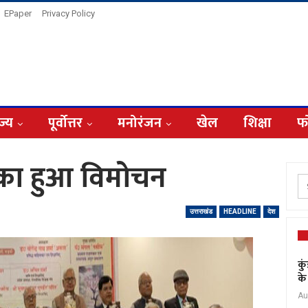
EPaper
Privacy Policy
ज्य
पूर्वोत्तर
मनोरंजन
खेल
शिक्षा
फ
ग का हुआ विमोचन
उत्तराखंड
HEADLINE
देश
कु
के
Au