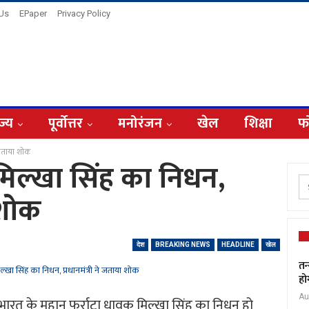
 Us
EPaper
Privacy Policy
ज्य
पूर्वोत्तर
मनोरंजन
खेल
शिक्षा
फ
े जताया शोक
मिल्खा सिंह का निधन,
 शोक
देश
BREAKING NEWS
HEADLINE
खेल
तन
हो
Au
 भारत के महान फर्राटा धावक मिल्खा सिंह का निधन हो