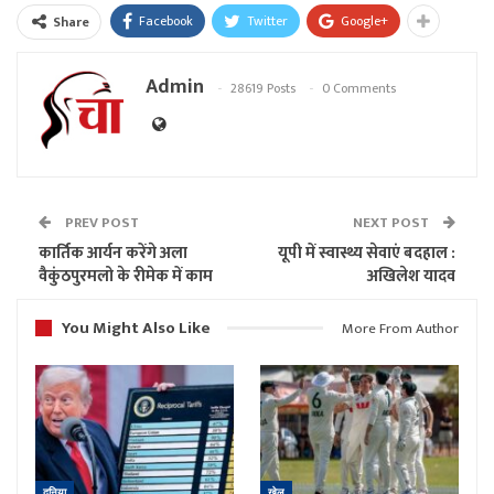
Facebook
Twitter
Google+
Share
Admin
28619 Posts
0 Comments
PREV POST
NEXT POST
कार्तिक आर्यन करेंगे अला
यूपी में स्वास्थ्य सेवाएं बदहाल :
वैकुंठपुरमलो के रीमेक में काम
अखिलेश यादव
You Might Also Like
More From Author
दुनिया
खेल