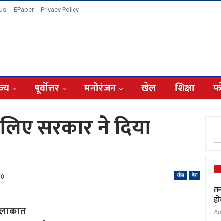
 Us
EPaper
Privacy Policy
ज्य
पूर्वोत्तर
मनोरंजन
खेल
शिक्षा
फ
े लिए सरकार ने दिया
खेल
देश
0
तन
हो
मुलाकात
Au