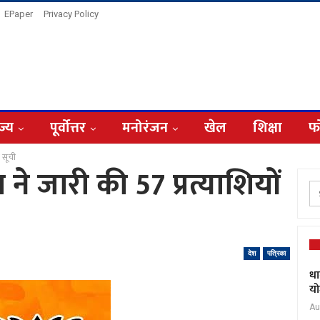
EPaper
Privacy Policy
ज्य
पूर्वोत्तर
मनोरंजन
खेल
शिक्षा
फ
ी सूची
ने जारी की 57 प्रत्याशियों
देश
पत्रिका
धा
यो
Au