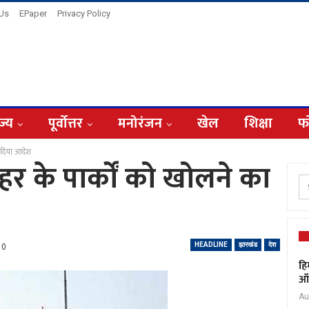
 Us
EPaper
Privacy Policy
ज्य
पूर्वोत्तर
मनोरंजन
खेल
शिक्षा
फ
ा दिया आदेश
र के पार्कों को खोलने का
HEADLINE
झारखंड
देश
0
हि
ऑक
Au