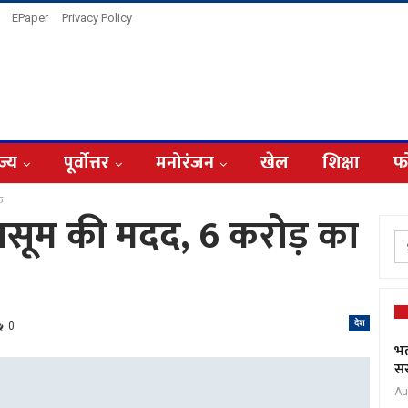
EPaper
Privacy Policy
ज्य
पूर्वोत्तर
मनोरंजन
खेल
शिक्षा
फ
फ
ासूम की मदद, 6 करोड़ का
देश
0
भर
सर
Au