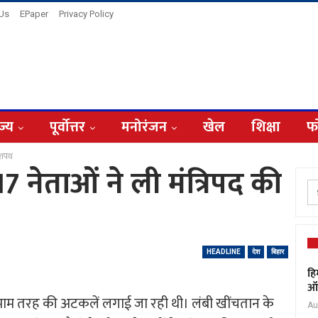
 Us
EPaper
Privacy Policy
ज्य
पूर्वोत्तर
मनोरंजन
खेल
शिक्षा
फ
ी शपथ
7 नेताओं ने ली मंत्रिपद की
HEADLINE
देश
बिहार
हि
ऑक
माम तरह की अटकलें लगाई जा रही थी। लंबी खींचतान के
Au