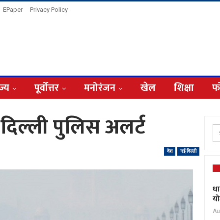
EPaper
Privacy Policy
ज्य
पूर्वोत्तर
मनोरंजन
खेल
शिक्षा
फ
िल्ली पुलिस अलर्ट
देश
नई दिल्ली
धा
यो
Au