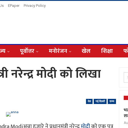
 Us
EPaper
Privacy Policy
ज्य
पूर्वोत्तर
मनोरंजन
खेल
शिक्षा
फ
त्री नरेन्द्र मोदी को लिखा
देश
नई दिल्ली
राज्य
भर
सर
Au
diअन्ना हजारे ने प्रधानमंत्री नरेन्द्र
मोदी
को एक पत्र