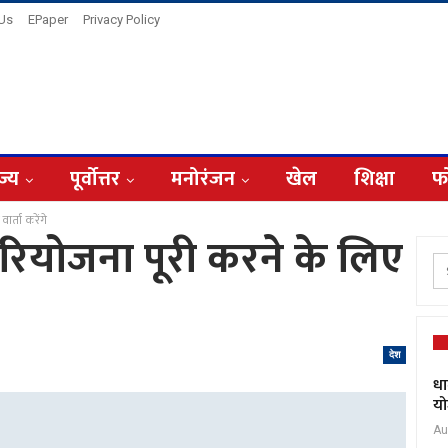
 Us
EPaper
Privacy Policy
ज्य
पूर्वोत्तर
मनोरंजन
खेल
शिक्षा
फ
र्ता करेंगे
रियोजना पूरी करने के लिए
देश
धा
यो
Au