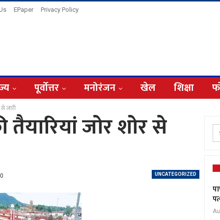
 Us
EPaper
Privacy Policy
ज्य
पूर्वोत्तर
मनोरंजन
खेल
शिक्षा
फ
 से जारी
 तैयारियां जोर शोर से
UNCATEGORIZED
0
पा
पत
Au