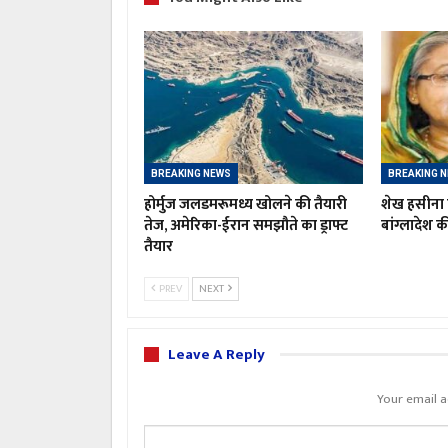
BREAKING NEWS
BREAKING 
होर्मुज जलडमरूमध्य खोलने की तैयारी
शेख हसीना 
तेज, अमेरिका-ईरान समझौते का ड्राफ्ट
बांग्लादेश क
तैयार
PREV
NEXT
Leave A Reply
Your email a