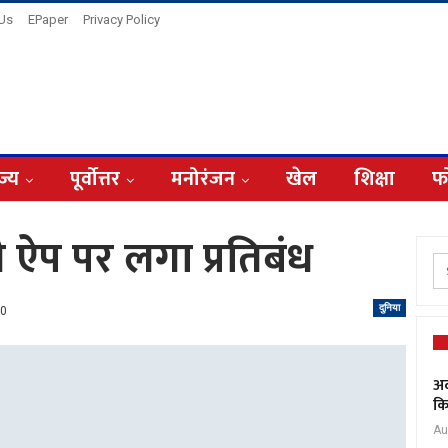
 Us
EPaper
Privacy Policy
ज्य
पूर्वोत्तर
मनोरंजन
खेल
शिक्षा
फ
 ऐप पर लगा प्रतिबंध
दुनिया
0
अद
कि
Au