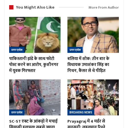
You Might Also Like
More From Author
उत्तर प्रदेश
उत्तर प्रदेश
पाकिस्तानी झंडे के साथ फोटो
बलिया में शोक: तीन बार के
पोस्ट करने का आरोप, कुशीनगर
विधायक उमाशंकर सिंह का
में युवक गिरफ्तार
निधन, कैंसर से थे पीड़ित
उत्तर प्रदेश
BREAKING NEWS
SC-ST एक्ट के आंकड़ों ने मचाई
Prayagraj में 4 मर्डर से
सियासी हलचल! सबसे ज्यादा
सनसनी: लहूलुहान रिश्ते